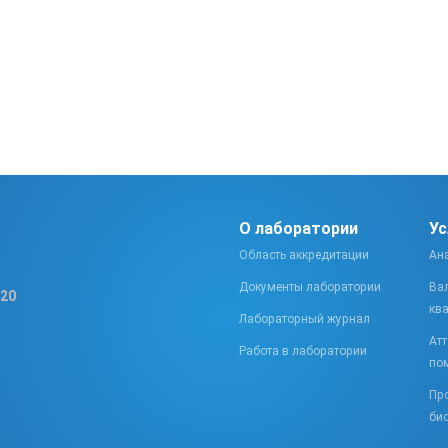
О лаборатории
Ус
Область аккредитации
Ан
Документы лаборатории
Ва
 20
кв
Лабораторный журнал
Атт
Работа в лаборатории
по
Пр
би