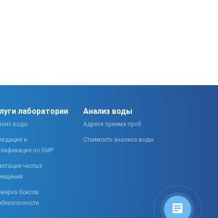
луги лаборатории
Анализ воды
ализ воды
Адреса приема проб
лидация и
Стоимость анализа воды
алификация по GMP
естация чистых
мещений
оверка боксов
обезопасности