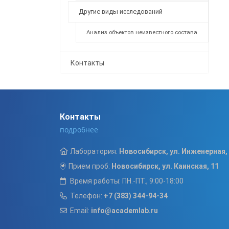
Другие виды исследований
Анализ объектов неизвестного состава
Контакты
Контакты
подробнее
Лаборатория:
Новосибирск, ул. Инженерная,
Прием проб:
Новосибирск, ул. Каинская, 11
Время работы: ПН.-ПТ., 9:00-18:00
Телефон:
+7 (383) 344-94-34
Email:
info@academlab.ru